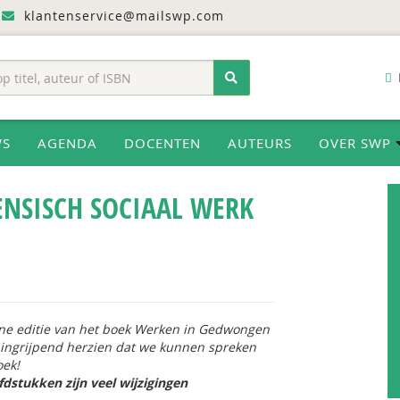
klantenservice@mailswp.com
WS
AGENDA
DOCENTEN
AUTEURS
OVER SWP
NSISCH SOCIAAL WERK
ne editie van het boek
Werken in Gedwongen
 ingrijpend herzien dat we kunnen spreken
oek!
fdstukken zijn
veel wijzigingen