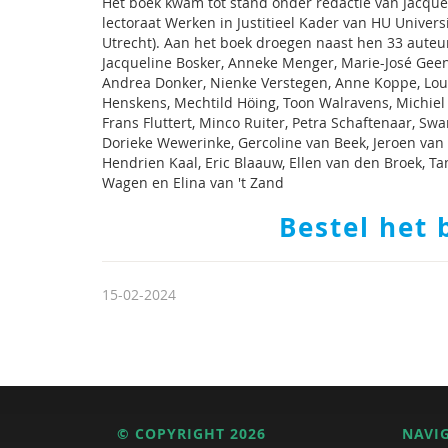
Het boek kwam tot stand onder redactie van Jacqu
lectoraat Werken in Justitieel Kader van HU Univers
Utrecht). Aan het boek droegen naast hen 33 auteur
Jacqueline Bosker, Anneke Menger, Marie-José Geen
Andrea Donker, Nienke Verstegen, Anne Koppe, Lous K
Henskens, Mechtild Höing, Toon Walravens, Michiel
Frans Fluttert, Minco Ruiter, Petra Schaftenaar, Sw
Dorieke Wewerinke, Gercoline van Beek, Jeroen van 
Hendrien Kaal, Eric Blaauw, Ellen van den Broek, Ta
Wagen en Elina van 't Zand
Bestel het 
15-02-2024
© COPYRIGHT 2026
NAVI