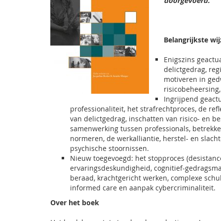
doorgevoerd.
Belangrijkste wij
Enigszins geactu
delictgedrag, regi
motiveren in ge
risicobeheersing,
Ingrijpend geactu
professionaliteit, het strafrechtproces, de re
van delictgedrag, inschatten van risico- en 
samenwerking tussen professionals, betrekken 
normeren, de werkalliantie, herstel- en slac
psychische stoornissen.
Nieuw toegevoegd: het stopproces (desistance
ervaringsdeskundigheid, cognitief-gedragsma
beraad, krachtgericht werken, complexe schul
informed care en aanpak cybercriminaliteit.
Over het boek