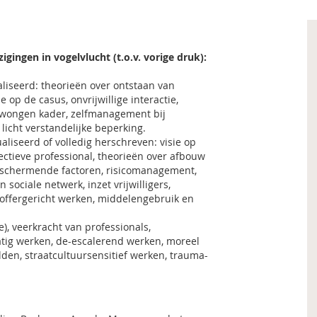
zigingen in vogelvlucht (t.o.v. vorige druk):
aliseerd: theorieën over ontstaan van
e op de casus, onvrijwillige interactie,
dwongen kader, zelfmanagement bij
 licht verstandelijke beperking.
aliseerd of volledig herschreven: visie op
flectieve professional, theorieën over afbouw
beschermende factoren, risicomanagement,
sociale netwerk, inzet vrijwilligers,
htoffergericht werken, middelengebruik en
), veerkracht van professionals,
tig werken, de-escalerend werken, moreel
den, straatcultuursensitief werken, trauma-