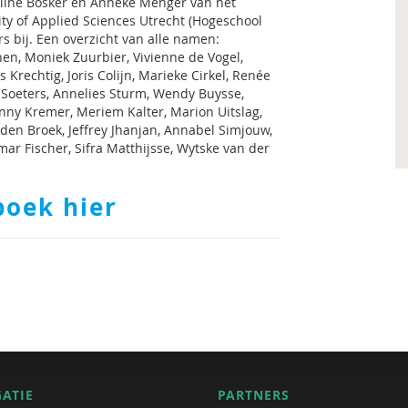
eline Bosker en Anneke Menger van het
ity of Applied Sciences Utrecht (Hogeschool
s bij. Een overzicht van alle namen:
en, Moniek Zuurbier, Vivienne de Vogel,
rechtig, Joris Colijn, Marieke Cirkel, Renée
 Soeters, Annelies Sturm, Wendy Buysse,
anny Kremer, Meriem Kalter, Marion Uitslag,
den Broek, Jeffrey Jhanjan, Annabel Simjouw,
mar Fischer, Sifra Matthijsse, Wytske van der
boek hier
GATIE
PARTNERS