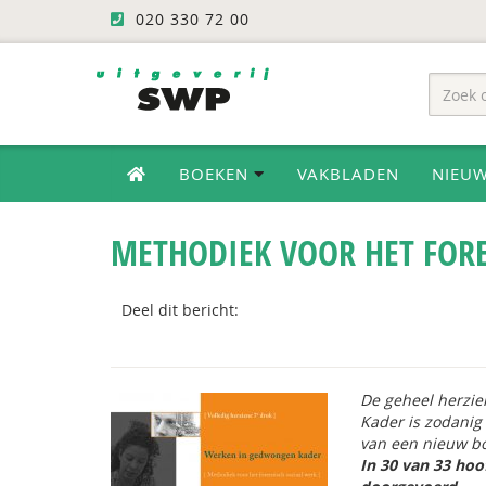
020 330 72 00
BOEKEN
VAKBLADEN
NIEU
METHODIEK VOOR HET FORE
Deel dit bericht:
De geheel herzie
Kader
is zodanig
van een nieuw b
In 30 van 33 hoo