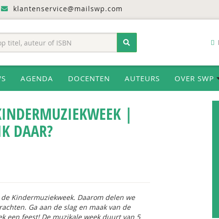
klantenservice@mailswp.com
WS
AGENDA
DOCENTEN
AUTEURS
OVER SWP
 KINDERMUZIEKWEEK |
IK DAAR?
nt de Kindermuziekweek. Daarom delen we
achten. Ga aan de slag en maak van de
 een feest! De muzikale week duurt van 5