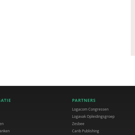
GATIE
PARTNERS
Logacom Congressen
Logavak Opleidingsgroep
en
Zesbee
anken
Carib Publishing