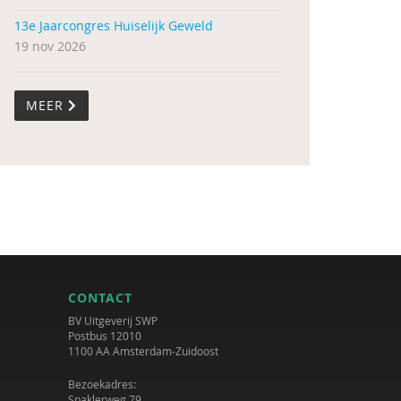
13e Jaarcongres Huiselijk Geweld
19 nov 2026
MEER
CONTACT
BV Uitgeverij SWP
Postbus 12010
1100 AA Amsterdam-Zuidoost
Bezoekadres:
Spaklerweg 79