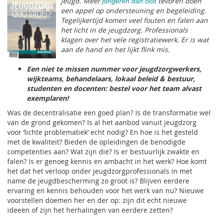
jeugd. Meer
tevoren doen
jongeren dan ooit
een appel op ondersteuning en begeleiding.
Tegelijkertijd komen veel fouten en falen aan
het licht in de jeugdzorg. Professionals
klagen over het vele registratiewerk. Er is wat
aan de hand en het lijkt flink mis.
Een niet te missen nummer voor jeugdzorgwerkers,
wijkteams, behandelaars, lokaal beleid & bestuur,
studenten en docenten: bestel voor het team alvast
exemplaren!
Was de decentralisatie een goed plan? Is de transformatie wel
van de grond gekomen? Is al het aanbod vanuit jeugdzorg
voor ‘lichte problematiek’ echt nodig? En hoe is het gesteld
met de kwaliteit? Bieden de opleidingen de benodigde
competenties aan? Wat zijn die? Is er bestuurlijk zwakte en
falen? Is er genoeg kennis en ambacht in het werk? Hoe komt
het dat het verloop onder jeugdzorgprofessionals in met
name de jeugdbescherming zo groot is? Blijven eerdere
ervaring en kennis behouden voor het werk van nu? Nieuwe
voorstellen doemen her en der op: zijn dit echt nieuwe
ideeën of zijn het herhalingen van eerdere zetten?