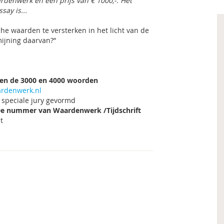
rdenwerk en een prijs van € 1000,-. Het
say is...
he waarden te versterken in het licht van de
ijning daarvan?”
en de 3000 en 4000 woorden
rdenwerk.nl
 speciale jury gevormd
00e nummer van
Waardenwerk
/Tijdschrift
t
.