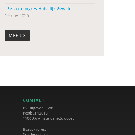
13e Jaarcongres Huiselijk Geweld
19 nov 2026
MEER
CONTACT
BV Uitgeverij SWP
Postbus 12010
1100 AA Amsterdam-Zuidoost
Bezoekadres:
Spaklerweg 79