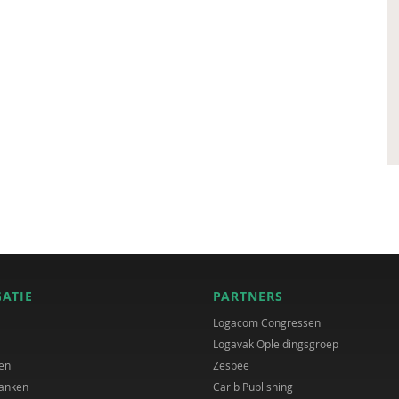
GATIE
PARTNERS
Logacom Congressen
Logavak Opleidingsgroep
en
Zesbee
anken
Carib Publishing