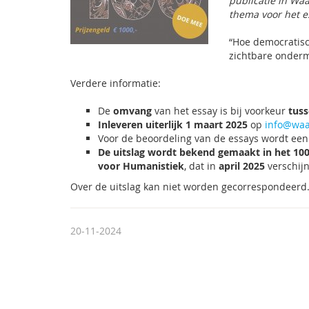
publicatie in Waa
thema voor het es
“Hoe democratisc
zichtbare onderm
Verdere informatie:
De
omvang
van het essay is bij voorkeur
tuss
Inleveren uiterlijk 1 maart 2025
op
info@waa
Voor de beoordeling van de essays wordt een
De uitslag wordt bekend gemaakt in het 1
voor Humanistiek
, dat in
april 2025
verschijn
Over de uitslag kan niet worden gecorrespondeerd
20-11-2024