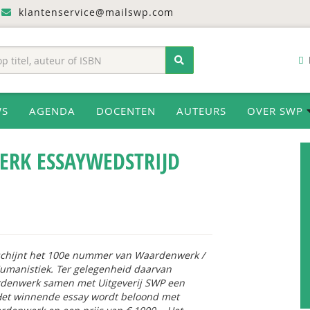
klantenservice@mailswp.com
WS
AGENDA
DOCENTEN
AUTEURS
OVER SWP
RK ESSAYWEDSTRIJD
rschijnt het 100e nummer van Waardenwerk /
 Humanistiek. Ter gelegenheid daarvan
rdenwerk samen met Uitgeverij SWP een
Het winnende essay wordt beloond met