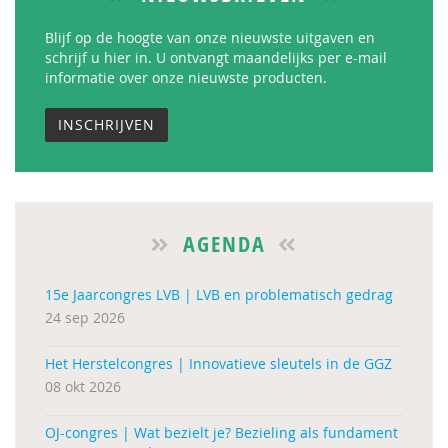
Blijf op de hoogte van onze nieuwste uitgaven en
schrijf u hier in. U ontvangt maandelijks per e-mail
informatie over onze nieuwste producten.
INSCHRIJVEN
AGENDA
15e Jaarcongres LVB | LVB en problematisch gedrag
24 sep 2026
Het Herstelcongres | Innovatieve sleutels in de GGZ
08 okt 2026
OJ-congres | Wat bezielt je? Bezieling als fundament