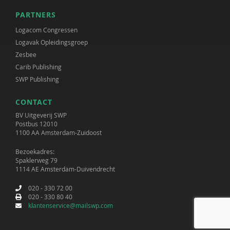
PARTNERS
Logacom Congressen
Logavak Opleidingsgroep
Zesbee
Carib Publishing
SWP Publishing
CONTACT
BV Uitgeverij SWP
Postbus 12010
1100 AA Amsterdam-Zuidoost
Bezoekadres:
Spaklerweg 79
1114 AE Amsterdam-Duivendrecht
020 - 330 72 00
020 - 330 80 40
klantenservice@mailswp.com