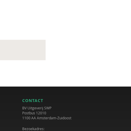
CONTACT
BV Uitgeverij SWP
Postbus 12010
1100 AA Amsterdam-Zuidoost
Bezoekadres: