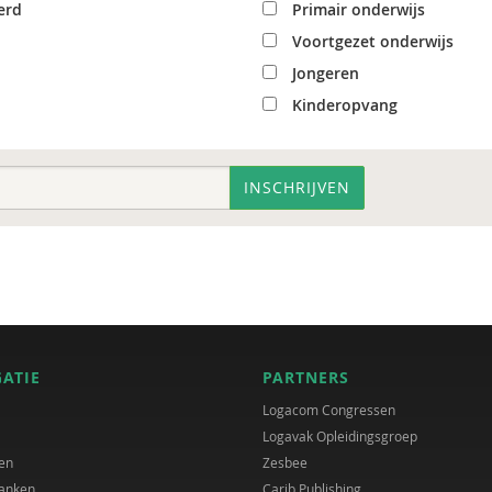
erd
Primair onderwijs
Voortgezet onderwijs
Jongeren
Kinderopvang
INSCHRIJVEN
GATIE
PARTNERS
Logacom Congressen
Logavak Opleidingsgroep
en
Zesbee
anken
Carib Publishing