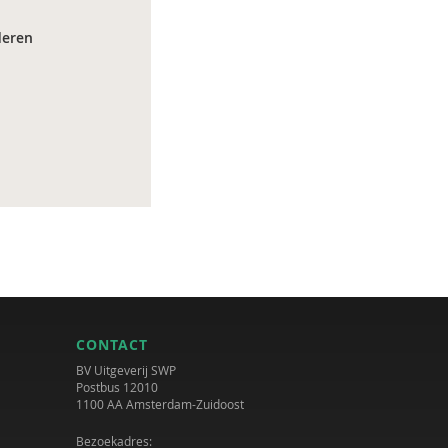
deren
CONTACT
BV Uitgeverij SWP
Postbus 12010
1100 AA Amsterdam-Zuidoost
Bezoekadres: