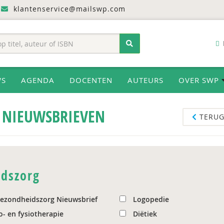
klantenservice@mailswp.com
WS
AGENDA
DOCENTEN
AUTEURS
OVER SWP
NIEUWSBRIEVEN
TERUG
dszorg
ezondheidszorg Nieuwsbrief
Logopedie
o- en fysiotherapie
Diëtiek