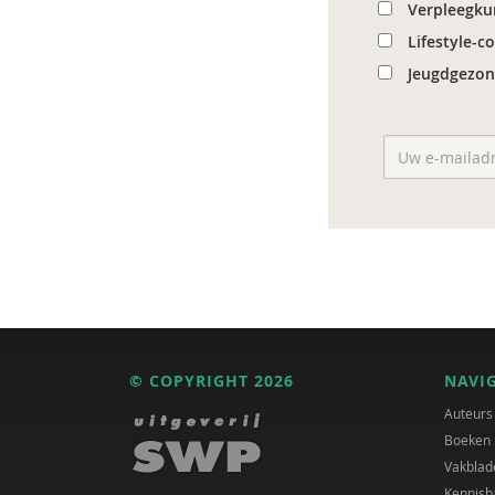
Verpleegku
Lifestyle-c
Jeugdgezon
© COPYRIGHT 2026
NAVI
Auteurs
Boeken
Vakblad
Kennisb