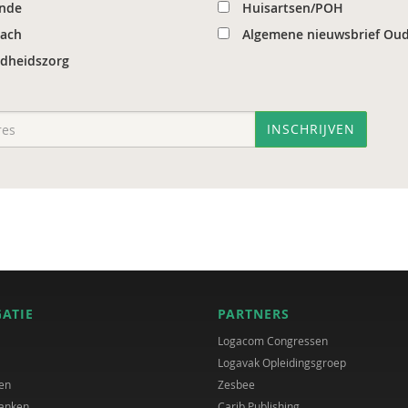
nde
Huisartsen/POH
oach
Algemene nieuwsbrief Ou
dheidszorg
INSCHRIJVEN
GATIE
PARTNERS
Logacom Congressen
Logavak Opleidingsgroep
en
Zesbee
anken
Carib Publishing