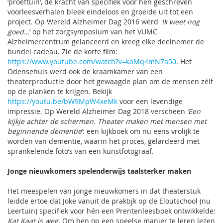
‘proeftuin’, de kracht van specifiek voor hen geschreven
voorleesverhalen bleek eindeloos en groeide uit tot een
project. Op Wereld Alzheimer Dag 2016 werd '
Ik weet nog
goed…
’ op het zorgsymposium van het VUMC
Alzheimercentrum gelanceerd en kreeg elke deelnemer de
bundel cadeau. Zie de korte film:
https://www.youtube.com/watch?v=kaMq4mN7a50
. Het
Odensehuis werd ook de kraamkamer van een
theaterproductie door het gewaagde plan om de mensen zélf
op de planken te krijgen. Bekijk
https://youtu.be/bW9MpW4xeMk
voor een levendige
impressie. Op Wereld Alzheimer Dag 2018 verscheen
‘Een
kijkje achter de schermen. Theater maken met mensen met
beginnende dementie
’: een kijkboek om nu eens vrolijk te
worden van dementie, waarin het proces, gelardeerd met
sprankelende foto’s van een kunstfotograaf.
Jonge nieuwkomers spelenderwijs taalsterker maken
Het meespelen van jonge nieuwkomers in dat theaterstuk
leidde ertoe dat Joke vanuit de praktijk op de Eloutschool (nu
Leertuin) specifiek voor hén een Prentenleesboek ontwikkelde:
Kat Kaat is weg
. Om hen op een speelse manier te leren lezen