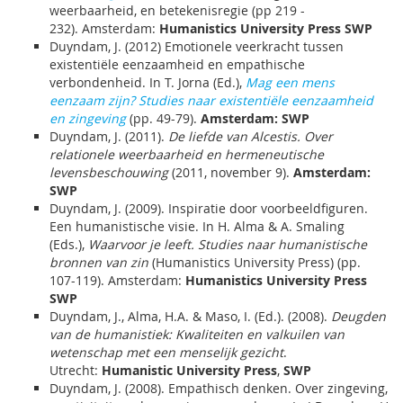
weerbaarheid, en betekenisregie (pp 219 -
232). Amsterdam:
Humanistics University Press SWP
Duyndam, J. (2012) Emotionele veerkracht tussen
existentiële eenzaamheid en empathische
verbondenheid. In T. Jorna (Ed.),
Mag een mens
eenzaam zijn? Studies naar existentiële eenzaamheid
en zingeving
(pp. 49-79).
Amsterdam: SWP
Duyndam, J. (2011).
De liefde van Alcestis. Over
relationele weerbaarheid en hermeneutische
levensbeschouwing
(2011, november 9).
Amsterdam:
SWP
Duyndam, J. (2009). Inspiratie door voorbeeldfiguren.
Een humanistische visie. In H. Alma & A. Smaling
(Eds.),
Waarvoor je leeft. Studies naar humanistische
bronnen van zin
(Humanistics University Press) (pp.
107-119). Amsterdam:
Humanistics University Press
SWP
Duyndam, J., Alma, H.A. & Maso, I. (Ed.). (2008).
Deugden
van de humanistiek: Kwaliteiten en valkuilen van
wetenschap met een menselijk gezicht
.
Utrecht:
Humanistic University Press
,
SWP
Duyndam, J. (2008). Empathisch denken. Over zingeving,