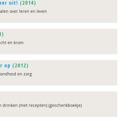
eer uit!
(2014)
len over leren en leven
3)
echt en krom
r op
(2012)
zondheid en zorg
n drinken (met recepten) (geschenkboekje)