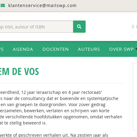
klantenservice@mailswp.com
WS
AGENDA
DOCENTEN
AUTEURS
OVER SWP
EM DE VOS
eerdheid, 12 jaar leraarschap en 6 jaar rectoraat/
was naar de consultancy dat er boeiende en system(at)ische
 en van groepen te doorgronden. Voor zover gedrag
 verzamelen, bewerken, vertalen en schrijven van korte
n de verschillende hoofdstukken opgenomen, omdat verhalen
at te stellig beweerd is.
rkte of geschreven verhalen uit. Na zestien jaar als