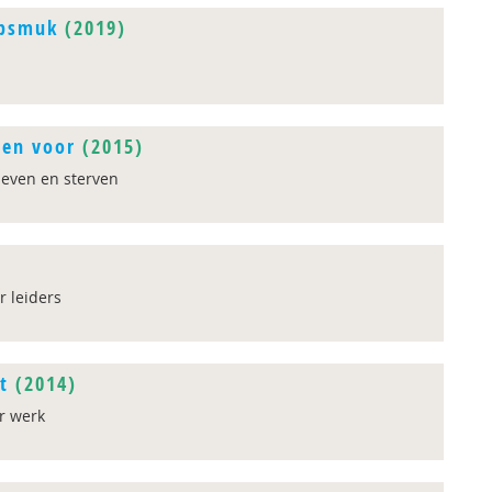
opsmuk
(2019)
den voor
(2015)
leven en sterven
r leiders
t
(2014)
r werk