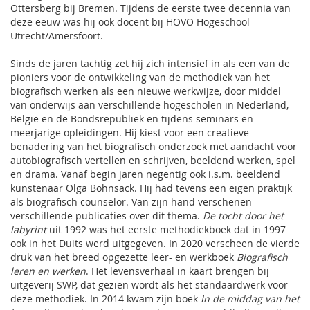
Ottersberg bij Bremen. Tijdens de eerste twee decennia van
deze eeuw was hij ook docent bij HOVO Hogeschool
Utrecht/Amersfoort.
Sinds de jaren tachtig zet hij zich intensief in als een van de
pioniers voor de ontwikkeling van de methodiek van het
biografisch werken als een nieuwe werkwijze, door middel
van onderwijs aan verschillende hogescholen in Nederland,
België en de Bondsrepubliek en tijdens seminars en
meerjarige opleidingen. Hij kiest voor een creatieve
benadering van het biografisch onderzoek met aandacht voor
autobiografisch vertellen en schrijven, beeldend werken, spel
en drama. Vanaf begin jaren negentig ook i.s.m. beeldend
kunstenaar Olga Bohnsack. Hij had tevens een eigen praktijk
als biografisch counselor. Van zijn hand verschenen
verschillende publicaties over dit thema.
De tocht door het
labyrint
uit 1992 was het eerste methodiekboek dat in 1997
ook in het Duits werd uitgegeven. In 2020 verscheen de vierde
druk van het breed opgezette leer- en werkboek
Biografisch
leren en werken
. Het levensverhaal in kaart brengen bij
uitgeverij SWP, dat gezien wordt als het standaardwerk voor
deze methodiek. In 2014 kwam zijn boek
In de middag van het