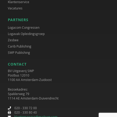
Klantenservice
Vacatures
PARTNERS
Logacom Congressen
Logavak Opleidingsgroep
Zesbee
Carib Publishing
SWP Publishing
CONTACT
BV Uitgeverij SWP
Postbus 12010
1100 AA Amsterdam-Zuidoost
Bezoekadres:
Spaklerweg 79
1114 AE Amsterdam-Duivendrecht
020 - 330 72 00
020 - 330 80 40
klantenservice@mailswp.com