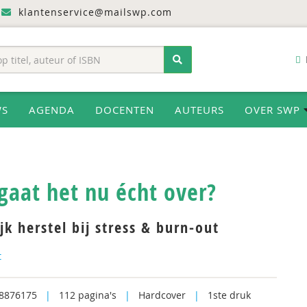
klantenservice@mailswp.com
WS
AGENDA
DOCENTEN
AUTEURS
OVER SWP
gaat het nu écht over?
jk herstel bij stress & burn-out
t
8876175
|
112 pagina's
|
Hardcover
|
1ste druk