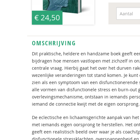
€ 24,50
OMSCHRIJVING
Dit praktische, heldere en handzame boek geeft een
bijdragen hoe mensen vastlopen met zichzelf in onz
centrale vraag. Hierbij gaat het over het durven r
wezenlijke veranderingen tot stand komen. Je kunt
zien als een symptoom van een disfunctionerende 
alle vormen van disfunctionele stress en burn-out 
overlevingsmechanisme, ontstaan in iemands persoo
iemand de connectie kwijt met de eigen oorsprong.
De eclectische en lichaamsgerichte aanpak van het
met iemands eigen oorsprong te herstellen. Het ont
geeft een realistisch beeld over waar je als coach
disfunctionele stressklachten, overspannenheid en b