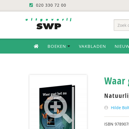
020 330 72 00
BOEKEN
VAKBLADEN
NIEU
Waar 
Natuurli
Hilde Bol
ISBN
978907