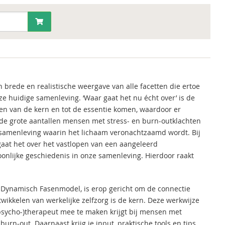
 brede en realistische weergave van alle facetten die ertoe
e huidige samenleving. ‘Waar gaat het nu écht over’ is de
aken van de kern en tot de essentie komen, waardoor er
 de grote aantallen mensen met stress- en burn-outklachten
samenleving waarin het lichaam veronachtzaamd wordt. Bij
gaat het over het vastlopen van een aangeleerd
nlijke geschiedenis in onze samenleving. Hierdoor raakt
 Dynamisch Fasenmodel, is erop gericht om de connectie
wikkelen van werkelijke zelfzorg is de kern. Deze werkwijze
/(psycho-)therapeut mee te maken krijgt bij mensen met
urn-out. Daarnaast krijg je input, praktische tools en tips