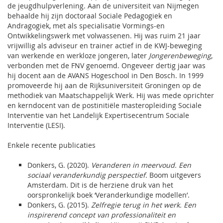
de jeugdhulpverlening. Aan de universiteit van Nijmegen
behaalde hij zijn doctoraal Sociale Pedagogiek en
Andragogiek, met als specialisatie Vormings-en
Ontwikkelingswerk met volwassenen. Hij was ruim 21 jaar
vrijwillig als adviseur en trainer actief in de KWJ-beweging
van werkende en werkloze jongeren, later
Jongerenbeweging
,
verbonden met de FNV genoemd. Ongeveer dertig jaar was
hij docent aan de AVANS Hogeschool in Den Bosch. In 1999
promoveerde hij aan de Rijksuniversiteit Groningen op de
methodiek van Maatschappelijk Werk. Hij was mede oprichter
en kerndocent van de postinitiële masteropleiding Sociale
Interventie van het Landelijk Expertisecentrum Sociale
Interventie (LESI).
Enkele recente publicaties
Donkers, G. (2020).
Veranderen in meervoud. Een
sociaal veranderkundig perspectief.
Boom uitgevers
Amsterdam. Dit is de herziene druk van het
oorspronkelijk boek ‘Veranderkundige modellen’.
Donkers, G. (2015).
Zelfregie terug in het werk. Een
inspirerend concept van professionaliteit en