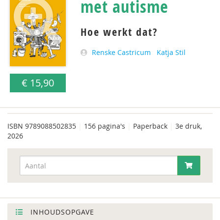
met autisme
Hoe werkt dat?
Renske Castricum
Katja Stil
€ 15,90
ISBN
9789088502835
|
156 pagina's
|
Paperback
|
3e druk,
2026
INHOUDSOPGAVE