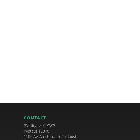
CONTACT
BV Uitgeverij SWP
Postbus 12010
1100 AA Amsterdam-Zuidoost