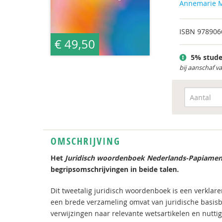
Annemarie M
ISBN
978906
€ 49,50
5% stude
bij aanschaf v
OMSCHRIJVING
Het
Juridisch woordenboek Nederlands-Papiame
begripsomschrijvingen in beide talen.
Dit tweetalig juridisch woordenboek is een verkla
een brede verzameling omvat van juridische basisbe
verwijzingen naar relevante wetsartikelen en nutti