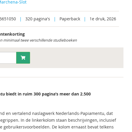
archena-Slot
6651050
|
320 pagina's
|
Paperback
|
1e druk, 2026
ntenkorting
an minimaal twee verschillende studieboeken
ntu
biedt in ruim 300 pagina’s meer dan 2.500
rend en vertalend naslagwerk Nederlands-Papiamentu, dat
grippen. In de linkerkolom staan beschrijvingen, inclusief
ge gebruikersvoorbeelden. De kolom ernaast bevat telkens