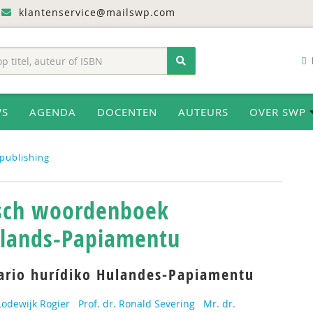
klantenservice@mailswp.com
WS
AGENDA
DOCENTEN
AUTEURS
OVER SWP
publishing
isch woordenboek
lands-Papiamentu
ario hurídiko Hulandes-Papiamentu
Lodewijk Rogier
Prof. dr. Ronald Severing
Mr. dr.