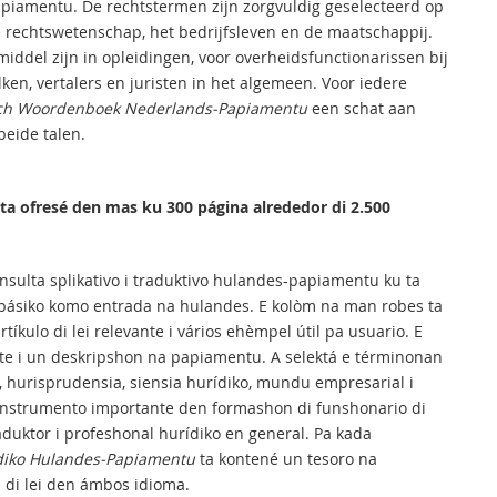
apiamentu. De rechtstermen zijn zorgvuldig geselecteerd op
e rechtswetenschap, het bedrijfsleven en de maatschappij.
iddel zijn in opleidingen, voor overheidsfunctionarissen bij
ken, vertalers en juristen in het algemeen. Voor iedere
sch Woordenboek Nederlands-Papiamentu
een schat aan
beide talen.
 ta ofresé den mas ku 300 página alrededor di 2.500
onsulta splikativo i traduktivo hulandes-papiamentu ku ta
 básiko komo entrada na hulandes. E kolòm na man robes ta
íkulo di lei relevante i vários ehèmpel útil pa usuario. E
te i un deskripshon na papiamentu. A selektá e términonan
 hurisprudensia, siensia hurídiko, mundu empresarial i
n instrumento importante den formashon di funshonario di
raduktor i profeshonal hurídiko en general. Pa kada
diko Hulandes-Papiamentu
ta kontené un tesoro na
di lei den ámbos idioma.