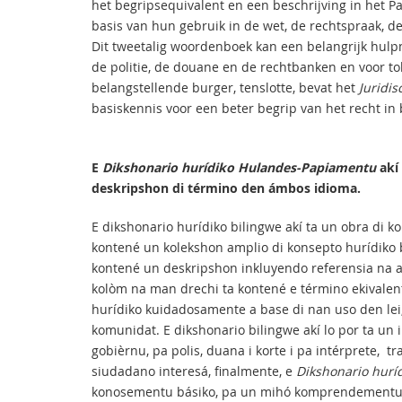
het begripsequivalent en een beschrijving in het P
basis van hun gebruik in de wet, de rechtspraak, d
Dit tweetalig woordenboek kan een belangrijk hulpm
de politie, de douane en de rechtbanken en voor tol
belangstellende burger, tenslotte, bevat het
Juridi
basiskennis voor een beter begrip van het recht in 
E
Dikshonario hurídiko Hulandes-Papiamentu
akí
deskripshon di término den ámbos idioma.
E dikshonario hurídiko bilingwe akí ta un obra di k
kontené un kolekshon amplio di konsepto hurídiko
kontené un deskripshon inkluyendo referensia na art
kolòm na man drechi ta kontené e término ekivalen
hurídiko kuidadosamente a base di nan uso den lei,
komunidat. E dikshonario bilingwe akí lo por ta u
gobièrnu, pa polis, duana i korte i pa intérprete, t
siudadano interesá, finalmente, e
Dikshonario hurí
konosementu básiko, pa un mihó komprendementu 