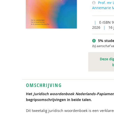
Prof. mr 
Annemarie M
|
E-ISBN 
2026
|
16 
5% stude
bij aanschaf v
Deze dig
OMSCHRIJVING
Het
Juridisch woordenboek Nederlands-Papiame
begripsomschrijvingen in beide talen.
Dit tweetalig juridisch woordenboek is een verkla