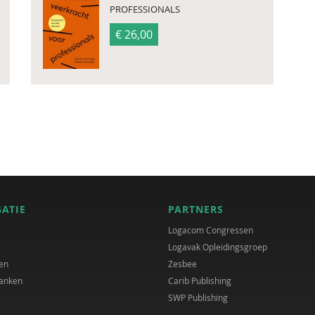
PROFESSIONALS
€ 26,00
GATIE
PARTNERS
Logacom Congressen
Logavak Opleidingsgroep
en
Zesbee
anken
Carib Publishing
SWP Publishing