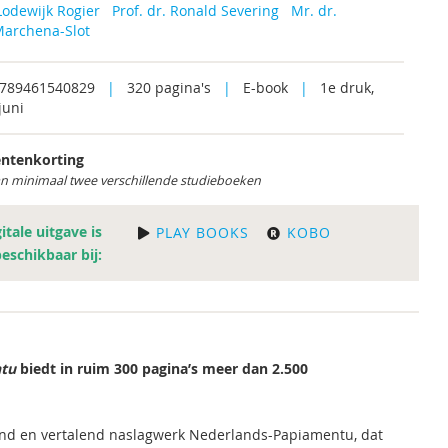
Lodewijk Rogier
Prof. dr. Ronald Severing
Mr. dr.
archena-Slot
9789461540829
|
320 pagina's
|
E-book
|
1e druk,
juni
ntenkorting
an minimaal twee verschillende studieboeken
itale uitgave is
PLAY BOOKS
KOBO
beschikbaar bij:
ntu
biedt in ruim 300 pagina’s meer dan 2.500
rend en vertalend naslagwerk Nederlands-Papiamentu, dat