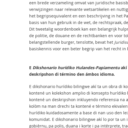
een brede verzameling omvat van juridische basisbe
verwijzingen naar relevante wetsartikelen en nutti
het begripsequivalent en een beschrijving in het P
basis van hun gebruik in de wet, de rechtspraak, d
Dit tweetalig woordenboek kan een belangrijk hulpm
de politie, de douane en de rechtbanken en voor tol
belangstellende burger, tenslotte, bevat het
Juridi
basiskennis voor een beter begrip van het recht in 
E
Dikshonario hurídiko Hulandes-Papiamentu
akí
deskripshon di término den ámbos idioma.
E dikshonario hurídiko bilingwe akí ta un obra di k
kontené un kolekshon amplio di konsepto hurídiko
kontené un deskripshon inkluyendo referensia na art
kolòm na man drechi ta kontené e término ekivalen
hurídiko kuidadosamente a base di nan uso den lei,
komunidat. E dikshonario bilingwe akí lo por ta u
gobièrnu, pa polis, duana i korte i pa intérprete, t