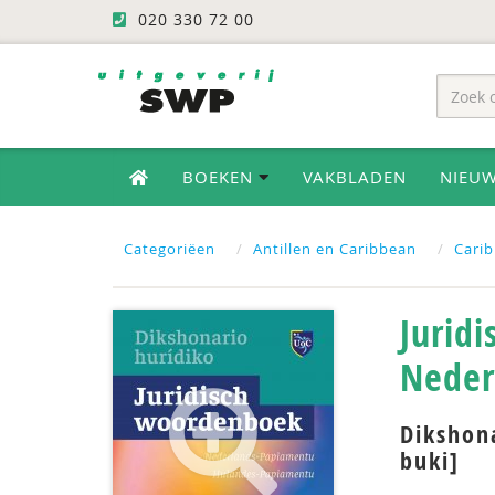
020 330 72 00
BOEKEN
VAKBLADEN
NIEU
Categoriëen
Antillen en Caribbean
Carib
Jurid
Neder
Dikshon
buki]