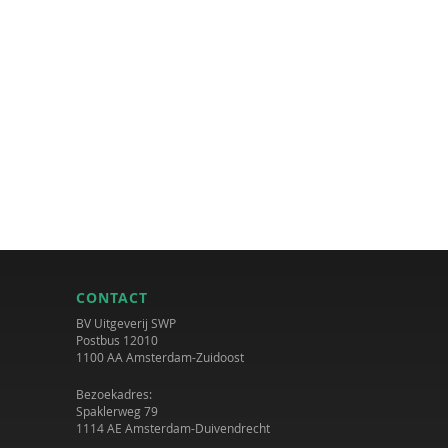
CONTACT
BV Uitgeverij SWP
Postbus 12010
1100 AA Amsterdam-Zuidoost
Bezoekadres:
Spaklerweg 79
1114 AE Amsterdam-Duivendrecht