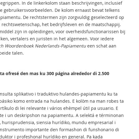
grippen. In de linkerkolom staan beschrijvingen, inclusief
ge gebruikersvoorbeelden. De kolom ernaast bevat telkens
apiamentu. De rechtstermen zijn zorgvuldig geselecteerd op
e rechtswetenschap, het bedrijfsleven en de maatschappij.
iddel zijn in opleidingen, voor overheidsfunctionarissen bij
ken, vertalers en juristen in het algemeen. Voor iedere
sch Woordenboek Nederlands-Papiamentu
een schat aan
beide talen.
 ta ofresé den mas ku 300 página alrededor di 2.500
onsulta splikativo i traduktivo hulandes-papiamentu ku ta
 básiko komo entrada na hulandes. E kolòm na man robes ta
íkulo di lei relevante i vários ehèmpel útil pa usuario. E
te i un deskripshon na papiamentu. A selektá e términonan
 hurisprudensia, siensia hurídiko, mundu empresarial i
n instrumento importante den formashon di funshonario di
raduktor i profeshonal hurídiko en general. Pa kada