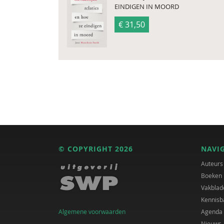
EINDIGEN IN MOORD
€ 31,50
© COPYRIGHT 2026
NAVI
Auteurs
Boeken
Vakblad
Kennisb
Algemene voorwaarden
Agenda
Nieuws