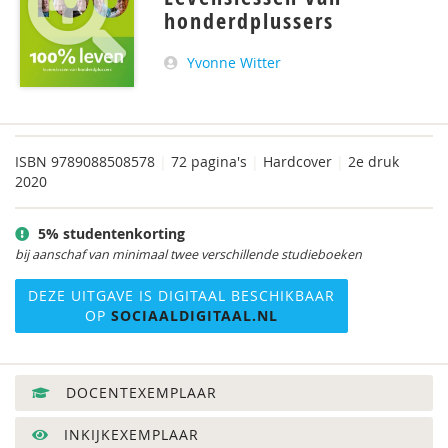
honderdplussers ​
Yvonne Witter
ISBN
9789088508578
|
72 pagina's
|
Hardcover
|
2e druk
2020
5% studentenkorting
bij aanschaf van minimaal twee verschillende studieboeken
DEZE UITGAVE IS DIGITAAL BESCHIKBAAR
OP
SOCIAALDIGITAAL.NL
DOCENTEXEMPLAAR
INKIJKEXEMPLAAR