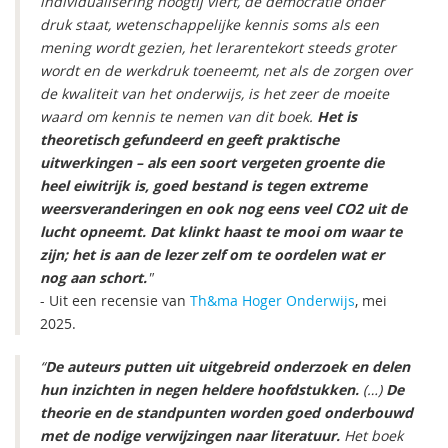
individualisering hoogtij viert, de democratie onder
druk staat, wetenschappelijke kennis soms als een
mening wordt gezien, het lerarentekort steeds groter
wordt en de werkdruk toeneemt, net als de zorgen over
de kwaliteit van het onderwijs, is het zeer de moeite
waard om kennis te nemen van dit boek.
Het is
theoretisch gefundeerd en geeft praktische
uitwerkingen – als een soort vergeten groente die
heel eiwitrijk is, goed bestand is tegen extreme
weersveranderingen en ook nog eens veel CO2 uit de
lucht opneemt. Dat klinkt haast te mooi om waar te
zijn; het is aan de lezer zelf om te oordelen wat er
nog aan schort.
"
- Uit een recensie van
Th&ma Hoger Onderwijs
, mei
2025.
“
De auteurs putten uit uitgebreid onderzoek en delen
hun inzichten in negen heldere hoofdstukken.
(…)
De
theorie en de standpunten worden goed onderbouwd
met de nodige verwijzingen naar literatuur.
Het boek