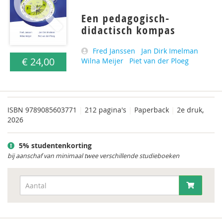
Een pedagogisch-
didactisch kompas
Fred Janssen
Jan Dirk Imelman
€ 24,00
Wilna Meijer
Piet van der Ploeg
ISBN
9789085603771
|
212 pagina's
|
Paperback
|
2e druk,
2026
5% studentenkorting
bij aanschaf van minimaal twee verschillende studieboeken