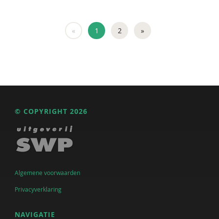
«
1
2
»
© COPYRIGHT 2026
Algemene voorwaarden
Privacyverklaring
NAVIGATIE