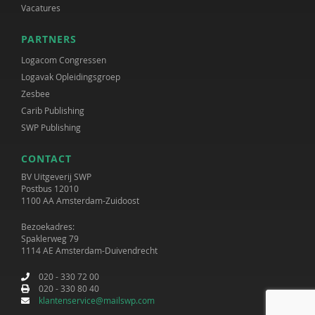
Vacatures
PARTNERS
Logacom Congressen
Logavak Opleidingsgroep
Zesbee
Carib Publishing
SWP Publishing
CONTACT
BV Uitgeverij SWP
Postbus 12010
1100 AA Amsterdam-Zuidoost
Bezoekadres:
Spaklerweg 79
1114 AE Amsterdam-Duivendrecht
020 - 330 72 00
020 - 330 80 40
klantenservice@mailswp.com