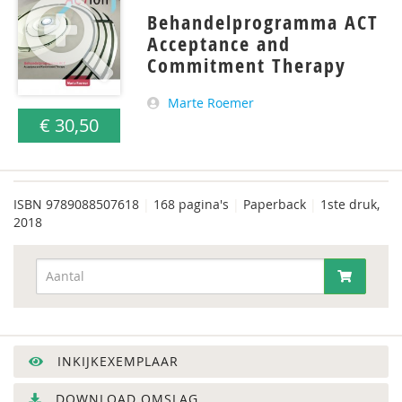
Behandelprogramma ACT
Acceptance and
Commitment Therapy
Marte Roemer
€ 30,50
ISBN
9789088507618
|
168 pagina's
|
Paperback
|
1ste druk,
2018
INKIJKEXEMPLAAR
DOWNLOAD OMSLAG