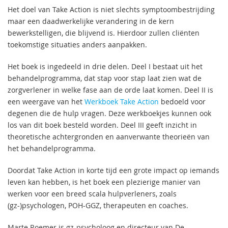
Het doel van Take Action is niet slechts symptoombestrijding
maar een daadwerkelijke verandering in de kern
bewerkstelligen, die blijvend is. Hierdoor zullen cliënten
toekomstige situaties anders aanpakken.
Het boek is ingedeeld in drie delen. Deel I bestaat uit het
behandelprogramma, dat stap voor stap laat zien wat de
zorgverlener in welke fase aan de orde laat komen. Deel II is
een weergave van het
Werkboek Take Action
bedoeld voor
degenen die de hulp vragen. Deze werkboekjes kunnen ook
los van dit boek besteld worden. Deel III geeft inzicht in
theoretische achtergronden en aanverwante theorieën van
het behandelprogramma.
Doordat Take Action in korte tijd een grote impact op iemands
leven kan hebben, is het boek een plezierige manier van
werken voor een breed scala hulpverleners, zoals
(gz-)psychologen, POH-GGZ, therapeuten en coaches.
Marte Roemer is gz-psycholoog en directeur van De