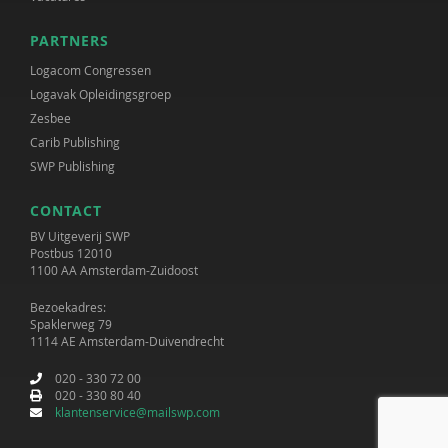
PARTNERS
Logacom Congressen
Logavak Opleidingsgroep
Zesbee
Carib Publishing
SWP Publishing
CONTACT
BV Uitgeverij SWP
Postbus 12010
1100 AA Amsterdam-Zuidoost
Bezoekadres:
Spaklerweg 79
1114 AE Amsterdam-Duivendrecht
020 - 330 72 00
020 - 330 80 40
klantenservice@mailswp.com