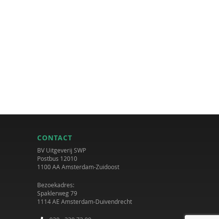
CONTACT
BV Uitgeverij SWP
Postbus 12010
1100 AA Amsterdam-Zuidoost
Bezoekadres:
Spaklerweg 79
1114 AE Amsterdam-Duivendrecht