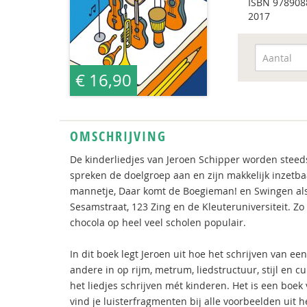
ISBN
978908
2017
€ 16,90
OMSCHRIJVING
De kinderliedjes van Jeroen Schipper worden steed
spreken de doelgroep aan en zijn makkelijk inzetba
mannetje, Daar komt de Boegieman! en Swingen als 
Sesamstraat, 123 Zing en de Kleuteruniversiteit. Zo z
chocola op heel veel scholen populair.
In dit boek legt Jeroen uit hoe het schrijven van een
andere in op rijm, metrum, liedstructuur, stijl en c
het liedjes schrijven mét kinderen. Het is een boe
vind je luisterfragmenten bij alle voorbeelden uit h