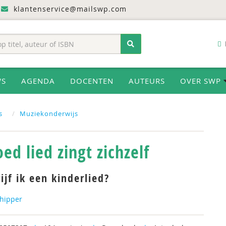
klantenservice@mailswp.com
WS
AGENDA
DOCENTEN
AUTEURS
OVER SWP
s
Muziekonderwijs
ed lied zingt zichzelf
ijf ik een kinderlied?
chipper