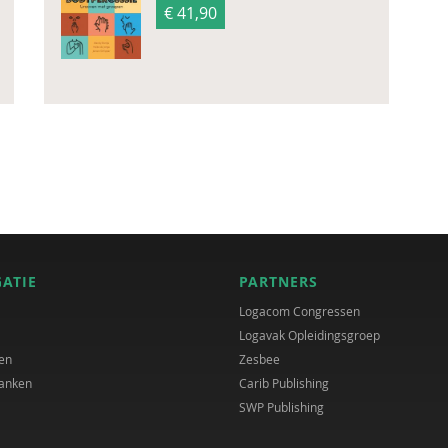
€ 41,90
GATIE
PARTNERS
Logacom Congressen
Logavak Opleidingsgroep
en
Zesbee
anken
Carib Publishing
SWP Publishing