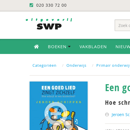
020 330 72 00
BOEKEN
VAKBLADEN
NIEU
Categoriëen
Onderwijs
Primair onderwij
Een go
Hoe schr
Jeroen S