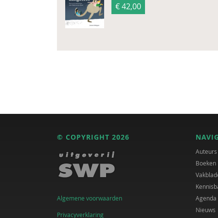
€ 42,00
© COPYRIGHT 2026
NAVI
Auteurs
Boeken
Vakblad
Kennisb
Algemene voorwaarden
Agenda
Nieuws
Privacyverklaring