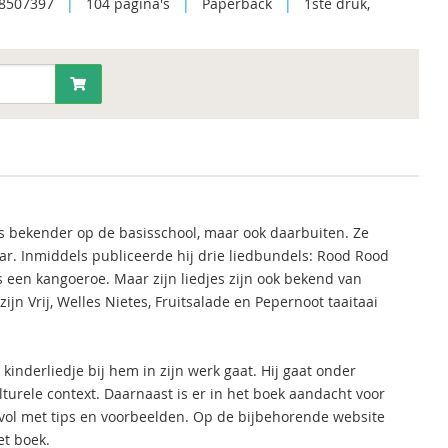
8507397
|
104 pagina's
|
Paperback
|
1ste druk,
s bekender op de basisschool, maar ook daarbuiten. Ze
ar. Inmiddels publiceerde hij drie liedbundels: Rood Rood
een kangoeroe. Maar zijn liedjes zijn ook bekend van
ijn Vrij, Welles Nietes, Fruitsalade en Pepernoot taaitaai
 kinderliedje bij hem in zijn werk gaat. Hij gaat onder
ulturele context. Daarnaast is er in het boek aandacht voor
k vol met tips en voorbeelden. Op de bijbehorende website
et boek.