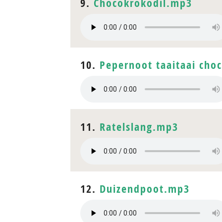
9.
Chocokrokodil.mp3
10.
Pepernoot taaitaai cho
11.
Ratelslang.mp3
12.
Duizendpoot.mp3