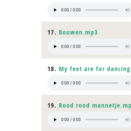
17.
Bouwen.mp3
18.
My feet are for dancin
19.
Rood rood mannetje.m