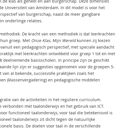
aan de klas als geheel en aan burgerschap. Deze dimensies
de Universiteit van Amsterdam. In dit model is voor het
erspectief van burgerschap, naast de meer gangbare
n onderlinge relaties.
ethodiek. De kracht van een methodiek is dat leerkrachten
n hun groep. Met
Onze Klas, Mijn Wereld
kunnen zij kiezen
 vanuit een pedagogisch perspectief, met speciale aandacht
e praktijk met leerkrachten ontwikkeld voor groep 1 tot en met
8 deelnemende basisscholen. In principe zijn ze geschikt
ande lijn zijn er suggesties opgenomen voor de groepen 5-
 van al bekende, succesvolle praktijken zoals het
ormen (klassenvergadering) en pedagogische middelen
gratie van de activiteiten in het reguliere curriculum.
ie verbonden met taalonderwijs en het gebruik van ICT.
oor functioneel taalonderwijs, voor taal die betekenisvol is
ioneel taalonderwijs zit dicht tegen de natuurlijke
onele basis. De doelen voor taal in de verschillende