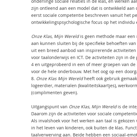
onderlinge sociale relaties in de klas, en werken 
zijn ontleend aan een model dat is ontwikkeld aan 
eerst sociale competentie beschreven vanuit het p
ontwikkelingspsychologische focus op het individu e
Onze Klas, Mijn Wereld
is geen methode maar een m
aan kunnen sluiten bij de specifieke behoeften va
uit een breed aanbod van inspirerende activiteiten
voor taalonderwijs en ICT. De activiteiten zijn in d
4 en uitgeprobeerd in een of meer groepen van de 
voor de hele onderbouw. Met het oog op een doorga
8.
Onze Klas Mijn Wereld
heeft ook gebruik gemaakt
logeerdier, materialen (kwaliteitskaartjes), werkv
(complimenten geven).
Uitgangspunt van
Onze Klas, Mijn Wereld
is de inte
Daarom zijn de activiteiten voor sociale competent
Als invalshoek voor het werken aan taal is gekozen v
in het leven van kinderen, ook buiten de klas. Funct
taalverwerving aan. Beide hebben een sociaal-emoti