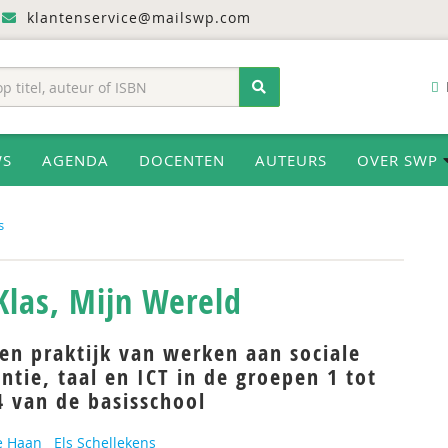
klantenservice@mailswp.com
WS
AGENDA
DOCENTEN
AUTEURS
OVER SWP
s
Klas, Mijn Wereld
en praktijk van werken aan sociale
tie, taal en ICT in de groepen 1 tot
4 van de basisschool
e Haan
Els Schellekens