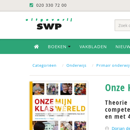
020 330 72 00
BOEKEN
VAKBLADEN
NIEU
Categoriëen
Onderwijs
Primair onderwij
Onze 
Theorie 
competen
en met 
Dorian d