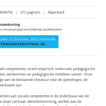
8504792
|
272 pagina's
|
Paperback
ntenkorting
an minimaal twee verschillende studieboeken
GAVE IS DIGITAAL BESCHIKBAAR
PEDAGOGIEKDIGITAAL.NL
ciale competentie, recent empirisch onderzoek, pedagogische
iteiten, werkvormen en pedagogische middelen samen.
Onze
ge aan de bestaande literatuur voor de opleidingen, de
 werkzaam zijn.
werken aan sociale competentie in de onderbouw van de
e staan centraal: identiteitsvorming, werken aan de