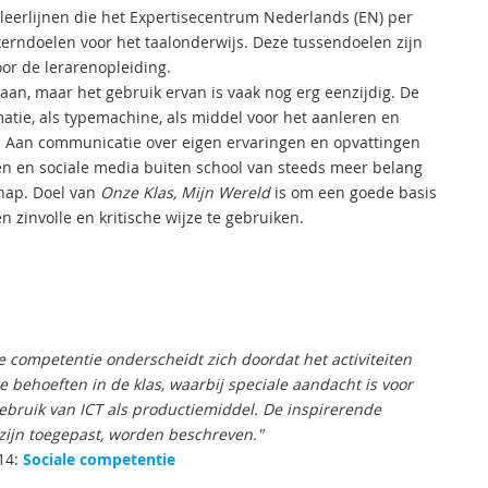
 leerlijnen die het Expertisecentrum Nederlands (EN) per
kerndoelen voor het taalonderwijs. Deze tussendoelen zijn
or de lerarenopleiding.
daan, maar het gebruik ervan is vaak nog erg eenzijdig. De
matie, als typemachine, als middel voor het aanleren en
t. Aan communicatie over eigen ervaringen en opvattingen
eën en sociale media buiten school van steeds meer belang
chap. Doel van
Onze Klas, Mijn Wereld
is om een goede basis
 zinvolle en kritische wijze te gebruiken.
 competentie onderscheidt zich doordat het activiteiten
e behoeften in de klas, waarbij speciale aandacht is voor
 gebruik van ICT als productiemiddel. De inspirerende
l zijn toegepast, worden beschreven."
014:
Sociale competentie