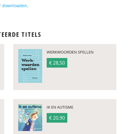
er
downloaden
.
TEERDE TITELS
WERKWOORDEN SPELLEN
€ 28,50
IK EN AUTISME
€ 20,90