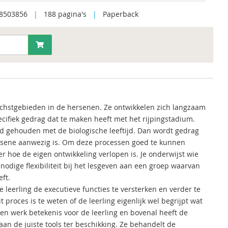
8503856
|
188 pagina's
|
Paperback
achstgebieden in de hersenen. Ze ontwikkelen zich langzaam
pecifiek gedrag dat te maken heeft met het rijpingstadium.
red gehouden met de biologische leeftijd. Dan wordt gedrag
wassene aanwezig is. Om deze processen goed te kunnen
r hoe de eigen ontwikkeling verlopen is. Je onderwijst wie
de nodige flexibiliteit bij het lesgeven aan een groep waarvan
ft.
re leerling de executieve functies te versterken en verder te
proces is te weten of de leerling eigenlijk wel begrijpt wat
ren werk betekenis voor de leerling en bovenal heeft de
staan de juiste tools ter beschikking. Ze behandelt de