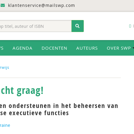
klantenservice@mailswp.com
WS
AGENDA
DOCENTEN
AUTEURS
OVER SWP
rwijs
cht graag!
gen ondersteunen in het beheersen van
se executieve functies
raine