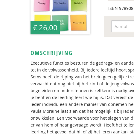
ISBN
978908
€ 26,00
OMSCHRIJVING
Executieve functies besturen de gedrags- en aand
tot in de volwassenheid. Bij Iedere leeftijd hoort s
Soms heeft de rijping van het brein geen gelijke t
verwacht dat nog niet bij het kind of de jong vol
begeleiden en ondersteunen is zelfkennis nodig ove
je bent en de leerling leert wie hij is. Dat vereist 
ieder individu een andere manier van opnemen hee
Paula Moraine laat zien dat het mogelijk is bij iede
ontwikkelen. Een voorwaarde voor het slagen van dit 
er van hem of haar gevraagd wordt. Heeft het te le
leerling het gevoel dat hij of zij het leren aankan, 