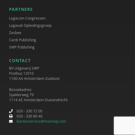
PARTNERS
Logacom Congressen
Logavak Opleidingsgroep
Zesbee
Carib Publishing
SWP Publishing
CONTACT
BV Uitgeverij SWP
Postbus 12010
1100 AA Amsterdam-Zuidoost
Bezoekadres:
Spaklerweg 79
1114 AE Amsterdam-Duivendrecht
020 - 330 72 00
020 - 330 80 40
klantenservice@mailswp.com