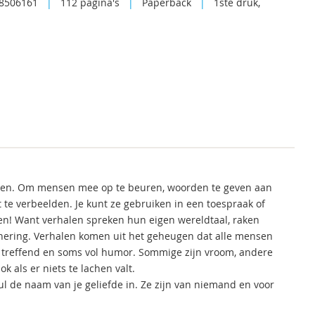
8506161
|
112 pagina's
|
Paperback
|
1ste druk,
even. Om mensen mee op te beuren, woorden te geven aan
 te verbeelden. Je kunt ze gebruiken in een toespraak of
en! Want verhalen spreken hun eigen wereldtaal, raken
nering. Verhalen komen uit het geheugen dat alle mensen
rp, treffend en soms vol humor. Sommige zijn vroom, andere
k als er niets te lachen valt.
Vul de naam van je geliefde in. Ze zijn van niemand en voor