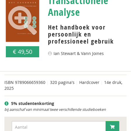
Transactionele
Analyse
Het handboek voor
persoonlijk en
professioneel gebruik
€ 49,50
Ian Stewart & Vann Joines
ISBN
9789066659360
|
320 pagina's
|
Hardcover
|
14e druk,
2025
5% studentenkorting
bij aanschaf van minimaal twee verschillende studieboeken