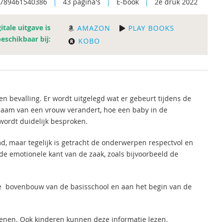
9789461540386
|
43 pagina's
|
E-book
|
2e druk 2022
itale uitgave is
AMAZON
PLAY BOOKS
beschikbaar bij:
KOBO
en bevalling. Er wordt uitgelegd wat er gebeurt tijdens de
haam van een vrouw verandert, hoe een baby in de
wordt duidelijk besproken.
, maar tegelijk is getracht de onderwerpen respectvol en
de emotionele kant van de zaak, zoals bijvoorbeeld de
de bovenbouw van de basisschool en aan het begin van de
senen. Ook kinderen kunnen deze informatie lezen.