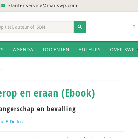
klantenservice@mailswp.com
WS
AGENDA
DOCENTEN
AUTEURS
OVER SWP
ar
 erop en eraan (Ebook)
angerschap en bevalling
ne F. Delfos