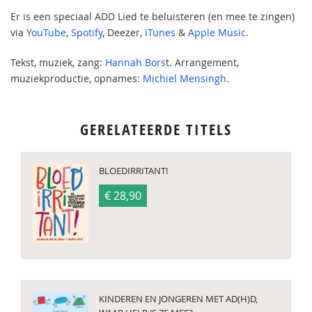
Er is een speciaal ADD Lied te beluisteren (en mee te zingen)
via
YouTube
,
Spotify
, Deezer,
iTunes
&
Apple Music
.
Tekst, muziek, zang:
Hannah Bors
t. Arrangement,
muziekproductie, opnames:
Michiel Mensingh
.
GERELATEERDE TITELS
BLOEDIRRITANT!
€ 28,90
KINDEREN EN JONGEREN MET AD(H)D,