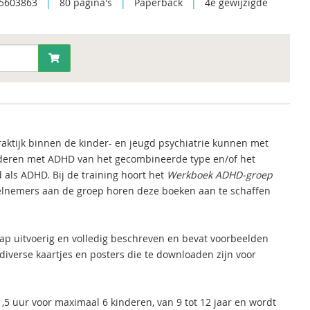
5603863
|
80 pagina's
|
Paperback
|
4e gewijzigde
raktijk binnen de kinder- en jeugd psychiatrie kunnen met
inderen met ADHD van het gecombineerde type en/of het
als ADHD. Bij de training hoort het
Werkboek ADHD-groep
lnemers aan de groep horen deze boeken aan te schaffen
stap uitvoerig en volledig beschreven en bevat voorbeelden
 diverse kaartjes en posters die te downloaden zijn voor
1,5 uur voor maximaal 6 kinderen, van 9 tot 12 jaar en wordt