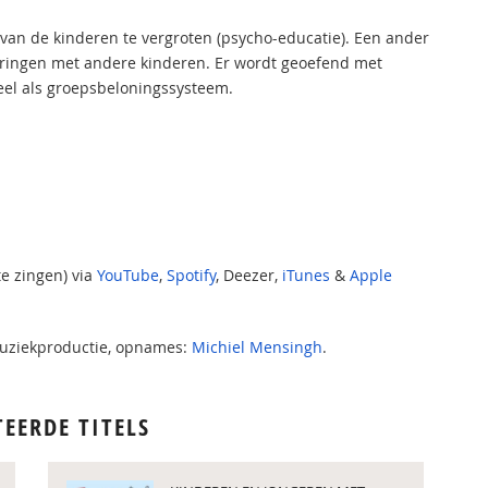
van de kinderen te vergroten (psycho-educatie). Een ander
aringen met andere kinderen. Er wordt geoefend met
eel als groepsbeloningssysteem.
te zingen) via
YouTube
,
Spotify
, Deezer,
iTunes
&
Apple
muziekproductie, opnames:
Michiel Mensingh
.
TEERDE TITELS