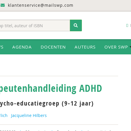
klantenservice@mailswp.com
WS
AGENDA
DOCENTEN
AUTEURS
OVER SWP
peutenhandleiding ADHD
ycho-educatiegroep (9-12 jaar)
rlich
Jacqueline Hilbers