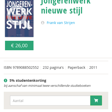
Jongerenwerk
nieuwe stijl
Frank van Strijen
€ 26,00
ISBN
9789088502552
|
232 pagina's
|
Paperback
|
2011
5% studentenkorting
bij aanschaf van minimaal twee verschillende studieboeken