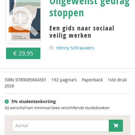
Ongewenst gedrag
stoppen
Een gids naar sociaal
veilig werken
Henny Schrauwers
€ 29,95
ISBN
9789085604501
|
192 pagina's
|
Paperback
|
1ste druk
2026
5% studentenkorting
bij aanschaf van minimaal twee verschillende studieboeken