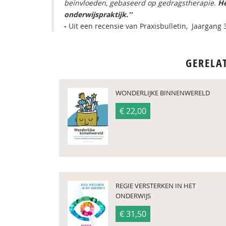
beïnvloeden, gebaseerd op gedragstherapie.
He
onderwijspraktijk.''
-
Uit een recensie van Praxisbulletin, Jaargang 
GERELA
WONDERLIJKE BINNENWERELD
€ 22,00
REGIE VERSTERKEN IN HET
ONDERWIJS
€ 31,50