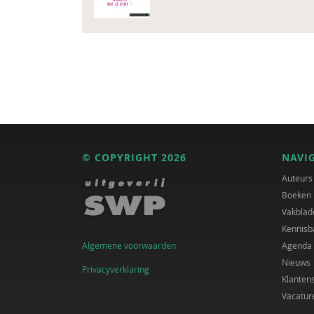
© COPYRIGHT 2026
NAVI
Auteurs
Boeken
Vakblad
Kennisb
Algemene voorwaarden
Agenda
Nieuws
Privacyverklaring
Klanten
Vacatur