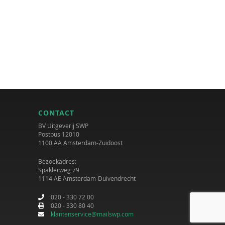
CONTACT
BV Uitgeverij SWP
Postbus 12010
1100 AA Amsterdam-Zuidoost
Bezoekadres:
Spaklerweg 79
1114 AE Amsterdam-Duivendrecht
020 - 330 72 00
020 - 330 80 40
klantenservice@mailswp.com