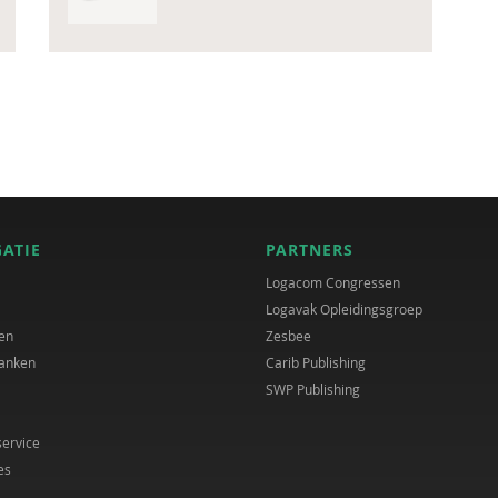
GATIE
PARTNERS
Logacom Congressen
Logavak Opleidingsgroep
en
Zesbee
anken
Carib Publishing
SWP Publishing
service
es