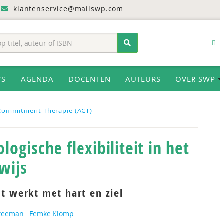
klantenservice@mailswp.com
WS
AGENDA
DOCENTEN
AUTEURS
OVER SWP
 Commitment Therapie (ACT)
logische flexibiliteit in het
wijs
t werkt met hart en ziel
Steeman
Femke Klomp