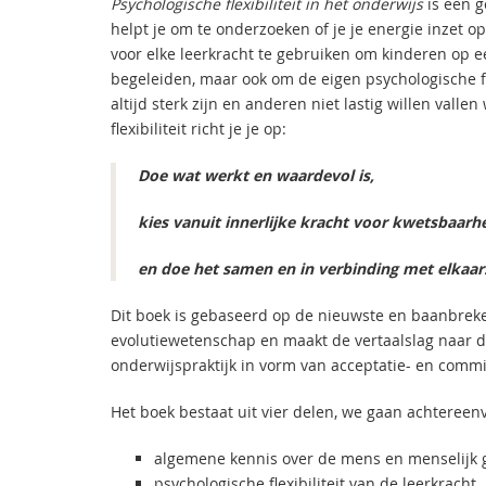
Psychologische flexibiliteit in het onderwijs
is een g
helpt je om te onderzoeken of je je energie inzet op
voor elke leerkracht te gebruiken om kinderen op
begeleiden, maar ook om de eigen psychologische fle
altijd sterk zijn en anderen niet lastig willen valle
flexibiliteit richt je je op:
Doe wat werkt en waardevol is,
kies vanuit innerlijke kracht voor kwetsbaarh
en doe het samen en in verbinding met elkaar
Dit boek is gebaseerd op de nieuwste en baanbrek
evolutiewetenschap en maakt de vertaalslag naar d
onderwijspraktijk in vorm van acceptatie- en comm
Het boek bestaat uit vier delen, we gaan achtereenv
algemene kennis over de mens en menselijk 
psychologische flexibiliteit van de leerkracht,