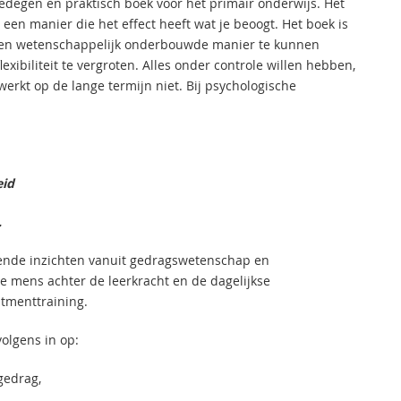
edegen en praktisch boek voor het primair onderwijs. Het
 een manier die het effect heeft wat je beoogt. Het boek is
 een wetenschappelijk onderbouwde manier te kunnen
xibiliteit te vergroten. Alles onder controle willen hebben,
n werkt op de lange termijn niet. Bij psychologische
eid
.
ende inzichten vanuit gedragswetenschap en
e mens achter de leerkracht en de dagelijkse
itmenttraining.
olgens in op:
gedrag,