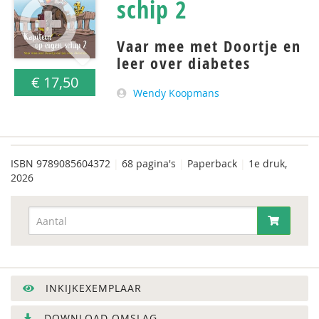
schip 2
Vaar mee met Doortje en
leer over diabetes
€ 17,50
Wendy Koopmans
ISBN
9789085604372
|
68 pagina's
|
Paperback
|
1e druk,
2026
INKIJKEXEMPLAAR
DOWNLOAD OMSLAG