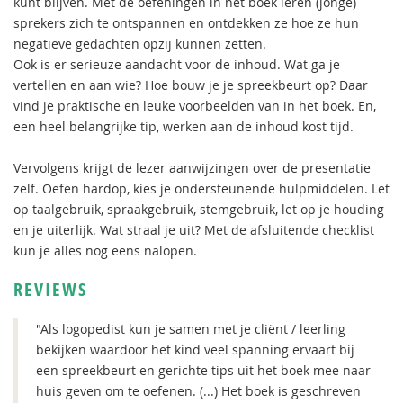
kunt blijven. Met de oefeningen in het boek leren (jonge)
sprekers zich te ontspannen en ontdekken ze hoe ze hun
negatieve gedachten opzij kunnen zetten.
Ook is er serieuze aandacht voor de inhoud. Wat ga je
vertellen en aan wie? Hoe bouw je je spreekbeurt op? Daar
vind je praktische en leuke voorbeelden van in het boek. En,
een heel belangrijke tip, werken aan de inhoud kost tijd.
Vervolgens krijgt de lezer aanwijzingen over de presentatie
zelf. Oefen hardop, kies je ondersteunende hulpmiddelen. Let
op taalgebruik, spraakgebruik, stemgebruik, let op je houding
en je uiterlijk. Wat straal je uit? Met de afsluitende checklist
kun je alles nog eens nalopen.
REVIEWS
"Als logopedist kun je samen met je cliënt / leerling
bekijken waardoor het kind veel spanning ervaart bij
een spreekbeurt en gerichte tips uit het boek mee naar
huis geven om te oefenen. (...) Het boek is geschreven