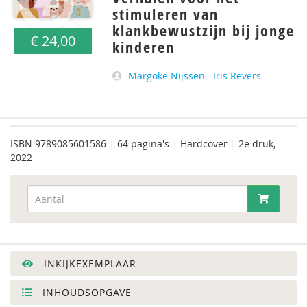
stimuleren van
klankbewustzijn bij jonge
€ 24,00
kinderen
Margoke Nijssen
Iris Revers
ISBN
9789085601586
|
64 pagina's
|
Hardcover
|
2e druk,
2022
INKIJKEXEMPLAAR
INHOUDSOPGAVE