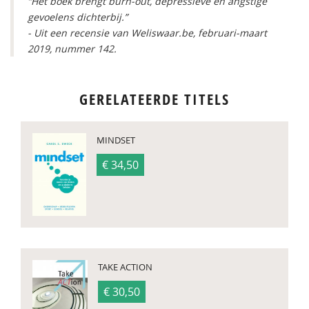
“Het boek brengt burn-out, depressieve en angstige
gevoelens dichterbij.”
- Uit een recensie van Weliswaar.be, februari-maart
2019, nummer 142.
GERELATEERDE TITELS
MINDSET
€ 34,50
TAKE ACTION
€ 30,50