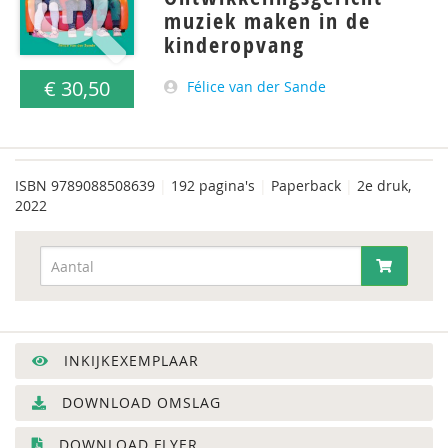
muziek maken in de
kinderopvang
€ 30,50
Félice van der Sande
ISBN
9789088508639
|
192 pagina's
|
Paperback
|
2e druk,
2022
INKIJKEXEMPLAAR
DOWNLOAD OMSLAG
DOWNLOAD FLYER