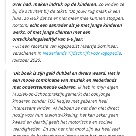
over had, maken indruk op de kinderen
. Zo vinden ze
bij de activiteit bij de tekst: 'Op jouw rug maak ik een
huis', zo leuk dat ze er niet meer mee kunnen stoppen.
Kortom:
echt een aanrader als je met jonge kinderen
werkt, of met jonge cliënten met een
ontwikkelingsleeftijd van 0-6 jaar
."
- Uit een recensie van logopedist Maartje Bominaar.
Verschenen in
Nederlands Tijdschrijft voor logopedie
.
(oktober 2020)
“
Dit boek is zijn geld dubbel en dwars waard. Het is
een mooie combinatie van muziek en Nederlands
met ondersteunende Gebaren.
Ik heb in mijn eigen
Muziek-op-Schootpraktijk gemerkt dat ook jonge
kinderen zonder TOS liedjes met gebaren heel
interessant vinden. Al hebben ze het dan niet direct
nodig voor hun taalontwikkeling, het kan zeker geen
kwaad en daarbij geeft het motorische en sociale
vaardigheden. En zou het niet mooi zijn als heel veel
mensen de basisgebaren leren zodat het voor mensen