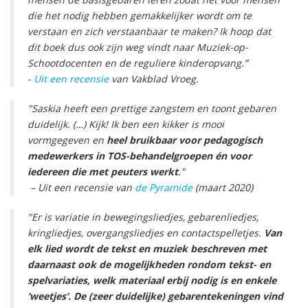
die het nodig hebben gemakkelijker wordt om te
verstaan en zich verstaanbaar te maken? Ik hoop dat
dit boek dus ook zijn weg vindt naar Muziek-op-
Schootdocenten en de reguliere kinderopvang.”
-
Uit een recensie
van Vakblad Vroeg.
"Saskia heeft een prettige zangstem en toont gebaren
duidelijk. (…) Kijk! Ik ben een kikker is mooi
vormgegeven en
heel bruikbaar voor pedagogisch
medewerkers in TOS-behandelgroepen én voor
iedereen die met peuters werkt
."
– Uit een recensie van
de Pyramide
(maart 2020)
"Er is variatie in bewegingsliedjes, gebarenliedjes,
kringliedjes, overgangsliedjes en contactspelletjes.
Van
elk lied wordt de tekst en muziek beschreven met
daarnaast ook de mogelijkheden rondom tekst- en
spelvariaties, welk materiaal erbij nodig is en enkele
‘weetjes’. De (zeer duidelijke) gebarentekeningen vind