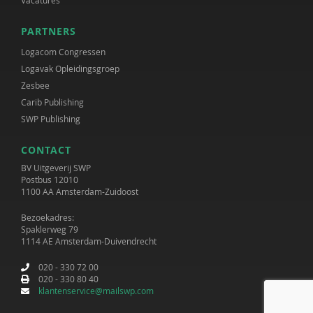
Vacatures
PARTNERS
Logacom Congressen
Logavak Opleidingsgroep
Zesbee
Carib Publishing
SWP Publishing
CONTACT
BV Uitgeverij SWP
Postbus 12010
1100 AA Amsterdam-Zuidoost
Bezoekadres:
Spaklerweg 79
1114 AE Amsterdam-Duivendrecht
020 - 330 72 00
020 - 330 80 40
klantenservice@mailswp.com