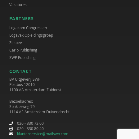
Vacatures
PARTNERS
Logacom Congressen
Logavak Opleidingsgroep
Zesbee
Carib Publishing
SWP Publishing
CONTACT
BV Uitgeverij SWP
Postbus 12010
1100 AA Amsterdam-Zuidoost
Bezoekadres:
Spaklerweg 79
1114 AE Amsterdam-Duivendrecht
020 - 330 72 00
020 - 330 80 40
klantenservice@mailswp.com