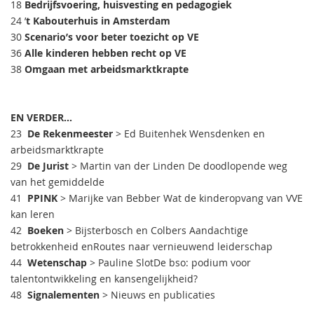
18
Bedrijfsvoering, huisvesting en pedagogiek
24 ’
t Kabouterhuis in Amsterdam
30
Scenario’s voor beter toezicht op VE
36
Alle kinderen hebben recht op VE
38
Omgaan met arbeidsmarktkrapte
EN VERDER...
23
De Rekenmeester
> Ed Buitenhek Wensdenken en
arbeidsmarktkrapte
29
De Jurist
> Martin van der Linden De doodlopende weg
van het gemiddelde
41
PPINK
> Marijke van Bebber Wat de kinderopvang van VVE
kan leren
42
Boeken
> Bijsterbosch en Colbers Aandachtige
betrokkenheid enRoutes naar vernieuwend leiderschap
44
Wetenschap
> Pauline SlotDe bso: podium voor
talentontwikkeling en kansengelijkheid?
48
Signalementen
> Nieuws en publicaties