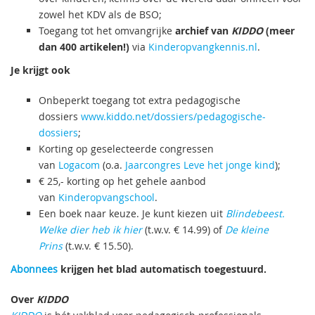
zowel het KDV als de BSO;
Toegang tot het omvangrijke
archief van
KIDDO
(meer
dan 400 artikelen!)
via
Kinderopvangkennis.nl
.
Je krijgt ook
Onbeperkt toegang tot extra pedagogische
dossiers
www.kiddo.net/dossiers/pedagogische-
dossiers
;
Korting op geselecteerde congressen
van
Logacom
(o.a.
Jaarcongres Leve het jonge kind
);
€ 25,- korting op het gehele aanbod
van
Kinderopvangschool
.
Een boek naar keuze. Je kunt kiezen uit
Blindebeest.
Welke dier heb ik hier
(t.w.v. € 14.99) of
De kleine
Prins
(t.w.v. € 15.50).
Abonnees
krijgen het blad automatisch toegestuurd.
Over
KIDDO