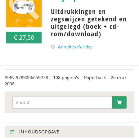
Uitdrukkingen en
zegswijzen getekend en
uitgelegd (boek + cd-
rom/download)
€ 27,50
Annelies Karelse
ISBN
9789066659278
|
108 pagina's
|
Paperback
|
2e druk
2008
INHOUDSOPGAVE