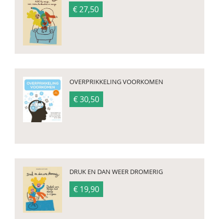
€ 27,50
OVERPRIKKELING VOORKOMEN
€ 30,50
DRUK EN DAN WEER DROMERIG
€ 19,90