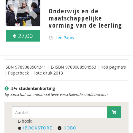
Onderwijs en de
maatschappelijke
vorming van de leerling
€ 27,00
Leo Pauw
ISBN
9789088504341
|
E-ISBN 9789088504563
|
168 pagina's
|
Paperback
|
1ste druk 2013
5% studentenkorting
bij aanschaf van minimaal twee verschillende studieboeken
E-book:
IBOOKSTORE
KOBO