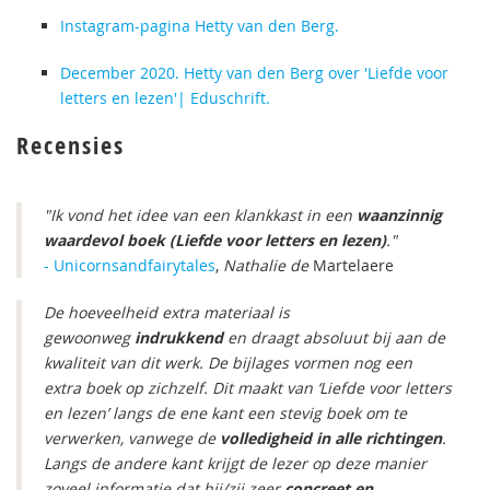
Instagram-pagina Hetty van den Berg.
December 2020. Hetty van den Berg over 'Liefde voor
letters en lezen'| Eduschrift.
Recensies
"Ik vond het idee van een klankkast in een
waanzinnig
waardevol boek (Liefde voor letters en lezen)
."
- Unicornsandfairytales
,
Nathalie de
Martelaere
De hoeveelheid extra materiaal is
gewoonweg
indrukkend
en draagt absoluut bij aan de
kwaliteit van dit werk. De bijlages vormen nog een
extra boek op zichzelf. Dit maakt van ‘Liefde voor letters
en lezen’ langs de ene kant een stevig boek om te
verwerken, vanwege de
volledigheid in alle richtingen
.
Langs de andere kant krijgt de lezer op deze manier
zoveel informatie dat hij/zij zeer
concreet en