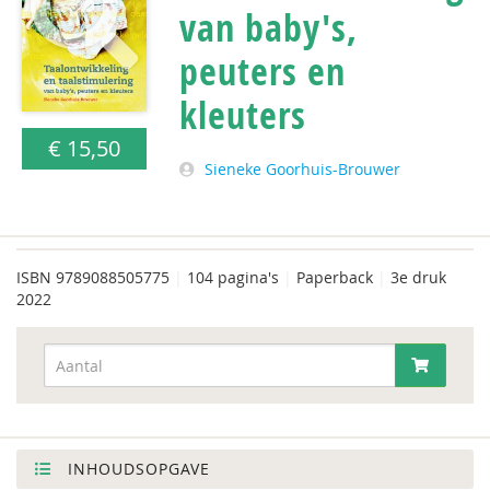
van baby's,
peuters en
kleuters
€ 15,50
Sieneke Goorhuis-Brouwer
ISBN
9789088505775
|
104 pagina's
|
Paperback
|
3e druk
2022
INHOUDSOPGAVE