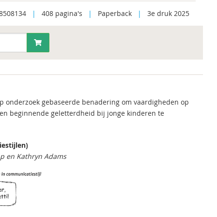
8508134
|
408 pagina's
|
Paperback
|
3e druk 2025
e, op onderzoek gebaseerde benadering om vaardigheden op
 en beginnende geletterdheid bij jonge kinderen te
estijlen)
ripp en Kathryn Adams