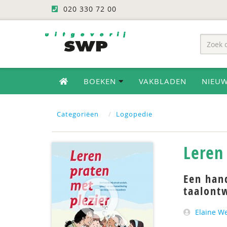
020 330 72 00
BOEKEN
VAKBLADEN
NIEU
Categoriëen
Logopedie
Leren
Een han
taalont
Elaine W