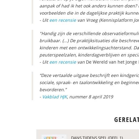
aanpak of had ik het ook anders kunnen doen? K
voorbeelden die in de dagelijkse praktijk kunn
- Uit
een recensie
van Vroeg (Kennisplatform Jo
"
Handig zijn de verschillende observatieformuli
bruikbaar. (...) De praktijksituaties die beschr
kinderen met een ontwikkelingsachterstand. Dat
peuterspeelzalen, kinderdagverblijven en speci
- Uit
een recensie
van
De Wereld van het Jonge 
“Deze vertaalde uitgave beschrijft een kindge
sociale, spraak- en taalontwikkeling en beginne
bevorderen.”
-
Vakblad HJK
, nummer 8 april 2019
GERELA
DANS TIJDENS SPEL (DEEL 1)