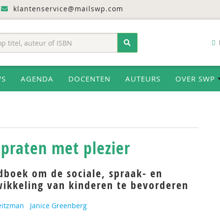
klantenservice@mailswp.com
WS
AGENDA
DOCENTEN
AUTEURS
OVER SWP
 praten met plezier
dboek om de sociale, spraak- en
wikkeling van kinderen te bevorderen
eitzman
Janice Greenberg